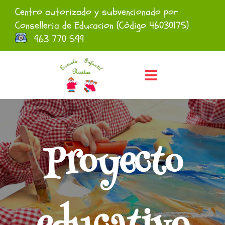
Saltar
Centro autorizado y subvencionado por
al
Conselleria de Educacion (Código 46030175)
contenido
963 770 599
Toggle
Navigation
INICIO
Proyecto
PROYECTO EDUCAT
SERVICIOS
MENÚS